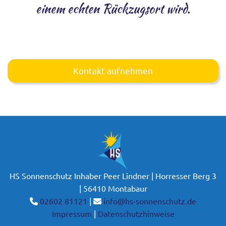
einem echten Rückzugsort wird.
Kontakt aufnehmen
HS Sonnenschutz Inhaber Peer Lindner | Horresser Berg 3
| 56410 Montabaur
02602 81121
|
info@hs-sonnenschutz.de


Impressum
|
Datenschutzhinweise