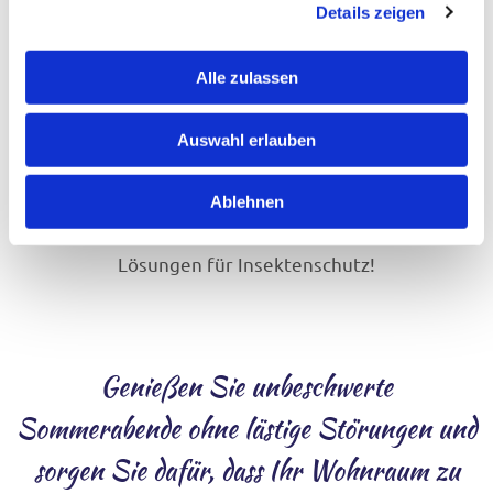
Details zeigen
Wir fertigen für Sie verschiedene Modelle, die zu
Ihren Bedürfnissen passen, darunter
Alle zulassen
Einhängerahmen und Schiebeelemente für Fenster,
sowie Lösungen für Klapp- und Schiebetüren. Auch
Auswahl erlauben
Rollos und spezielle Sonderformen gehören zu
unserem Angebot.
Ablehnen
Lassen Sie sich von unserer Expertise überzeugen
und gestalten Sie Ihr Zuhause mit den besten
Lösungen für Insektenschutz!
Genießen Sie unbeschwerte
Sommerabende ohne lästige Störungen und
sorgen Sie dafür, dass Ihr Wohnraum zu