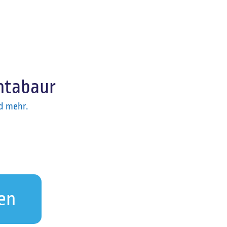
ntabaur
d mehr.
en