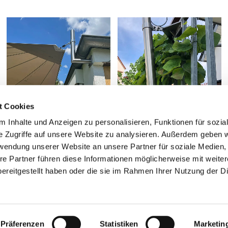
t Cookies
 Inhalte und Anzeigen zu personalisieren, Funktionen für sozia
e Zugriffe auf unsere Website zu analysieren. Außerdem geben w
rwendung unserer Website an unsere Partner für soziale Medien
re Partner führen diese Informationen möglicherweise mit weite
ereitgestellt haben oder die sie im Rahmen Ihrer Nutzung der D
nenschutz Inhaber Peer Lindner | Horresser Berg 3 | 56410 Mo
02602 81121
|
info@hs-sonnenschutz.de


Präferenzen
Statistiken
Marketin