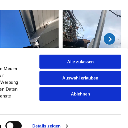
Alle zulassen
le Medien
ir
Auswahl erlauben
, Werbung
ren Daten
Ablehnen
ienste
ntabaur
g
Details zeigen